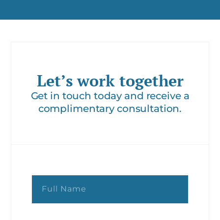
Let’s work together
Get in touch today and receive a
complimentary consultation.
F
u
l
l