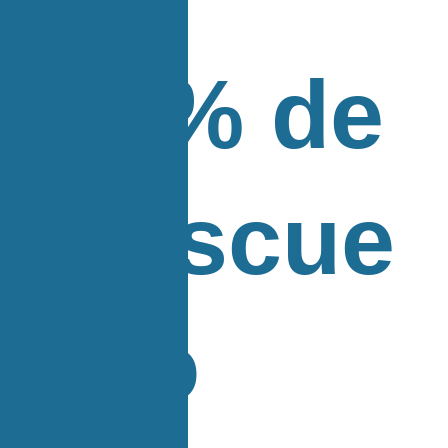
20% de
Descue
nto