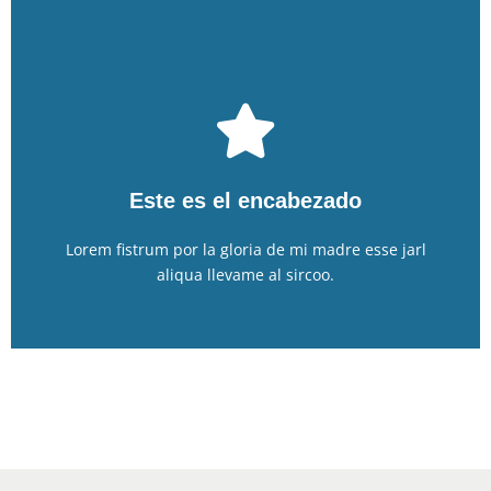
Haz clic aquí
aliqua llevame al sircoo.
Este es el encabezado
Lorem fistrum por la gloria de mi madre esse jarl
Lorem fistrum por la gloria de mi madre esse jarl
Este es el encabezado
aliqua llevame al sircoo.