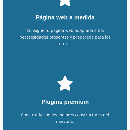
Con posibilidades de configuración infinitas.
Página web a medida
Basada en wordpress
Consigue tu página web adaptada a tus
necesesidades presentes y preparada para las
futuras.
sin conocimiento de código.
ASTRA PRO conseguiras tener una web profesional
Con el constructor Elementor PRO y la plantilla
Plugins premium
Elementor y Astra PRO
Construida con los mejores constructores del
mercado.